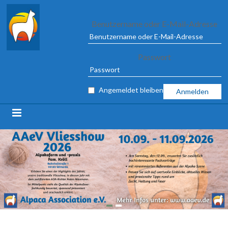
Alpaca
Benutzername oder E-Mail-Adresse
Association
Passwort
e.V.
FROM
Angemeldet bleiben
04
TO
09
MARCH
2025
IN
ILSHOFEN