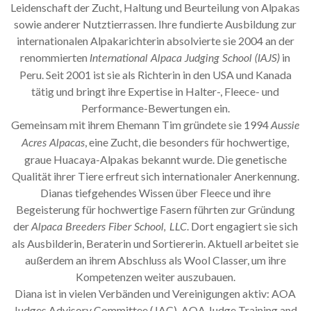
Leidenschaft der Zucht, Haltung und Beurteilung von Alpakas
sowie anderer Nutztierrassen. Ihre fundierte Ausbildung zur
internationalen Alpakarichterin absolvierte sie 2004 an der
renommierten
in
International Alpaca Judging School (IAJS)
Peru. Seit 2001 ist sie als Richterin in den USA und Kanada
tätig und bringt ihre Expertise in Halter-, Fleece- und
Performance-Bewertungen ein.
Gemeinsam mit ihrem Ehemann Tim gründete sie 1994
Aussie
, eine Zucht, die besonders für hochwertige,
Acres Alpacas
graue Huacaya-Alpakas bekannt wurde. Die genetische
Qualität ihrer Tiere erfreut sich internationaler Anerkennung.
Dianas tiefgehendes Wissen über Fleece und ihre
Begeisterung für hochwertige Fasern führten zur Gründung
der
. Dort engagiert sie sich
Alpaca Breeders Fiber School, LLC
als Ausbilderin, Beraterin und Sortiererin. Aktuell arbeitet sie
außerdem an ihrem Abschluss als Wool Classer, um ihre
Kompetenzen weiter auszubauen.
Diana ist in vielen Verbänden und Vereinigungen aktiv: AOA
Judges Advisory Committee (JAC), AOA Judge Training and