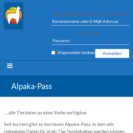
Alpaca
Benutzername oder E-Mail-Adresse
Association
Passwort
e.V.
FROM
Angemeldet bleiben
04
TO
09
MARCH
2025
Alpaka-Pass
IN
ILSHOFEN
… alle Tierdaten an einer Stelle verfügbar.
Seit kurzem gibt es den neuen Alpaka-Pass, in dem alle
relevanten Daten für je ein Tier festgehalten werden können.