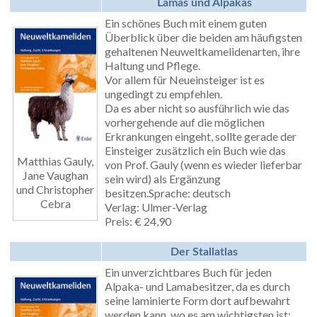
Lamas und Alpakas
Ein schönes Buch mit einem guten
Überblick über die beiden am häufigsten
gehaltenen Neuweltkamelidenarten, ihre
Haltung und Pflege.
Vor allem für Neueinsteiger ist es
ungedingt zu empfehlen.
Da es aber nicht so ausführlich wie das
vorhergehende auf die möglichen
Erkrankungen eingeht, sollte gerade der
Einsteiger zusätzlich ein Buch wie das
Matthias Gauly,
von Prof. Gauly (wenn es wieder lieferbar
Jane Vaughan
sein wird) als Ergänzung
und Christopher
besitzen.Sprache: deutsch
Cebra
Verlag: Ulmer-Verlag
Preis: € 24,90
Der Stallatlas
Ein unverzichtbares Buch für jeden
Alpaka- und Lamabesitzer, da es durch
seine laminierte Form dort aufbewahrt
werden kann, wo es am wichtigsten ist: