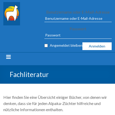
Alpaca
Benutzername oder E-Mail-Adresse
Association
Passwort
e.V.
FROM
Angemeldet bleiben
04
TO
09
MARCH
2025
Fachliteratur
IN
ILSHOFEN
Hier finden Sie eine Übersicht einiger Bücher, von denen wir
denken, dass sie für jeden Alpaka-Züchter hilfreiche und
nützliche Informationen enthalten.