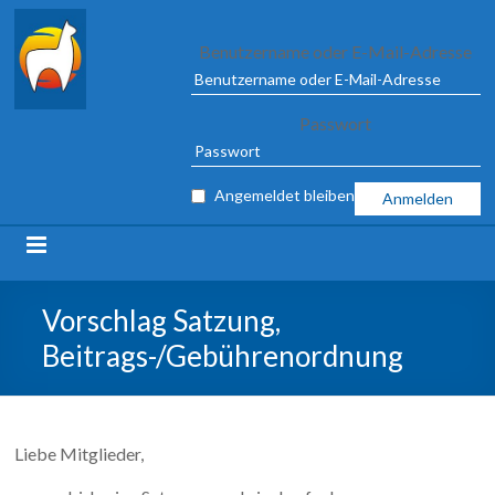
Alpaca
Benutzername oder E-Mail-Adresse
Association
Passwort
e.V.
FROM
Angemeldet bleiben
04
TO
09
MARCH
2025
Vorschlag Satzung,
IN
Beitrags-/Gebührenordnung
ILSHOFEN
Liebe Mitglieder,