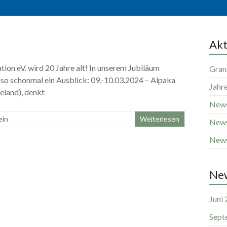
Akt
tion eV. wird 20 Jahre alt! In unserem Jubiläum
Gran
lso schonmal ein Ausblick: 09.-10.03.2024 – Alpaka
Jahr
eland), denkt
News
ein
Weiterlesen
News
News
New
Juni
Sept