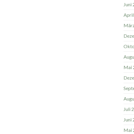
Juni
Apri
März
Deze
Okto
Augu
Mai 
Deze
Sept
Augu
Juli 
Juni
Mai 