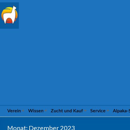
Alpaca
Association
e.V.
FROM
04
TO
09
MARCH
2025
IN
ILSHOFEN
Verein
Wissen
Zucht und Kauf
Service
Alpaka-
Monat:
Dezember 2023