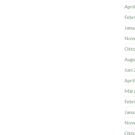
Apri
Febr
Janu
Nov
Okto
Augu
Juni
Apri
März
Febr
Janu
Nov
Okto