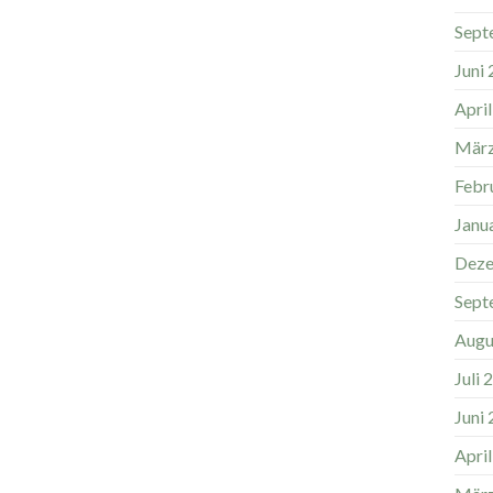
Sept
Juni
Apri
März
Febr
Janu
Deze
Sept
Augu
Juli 
Juni
Apri