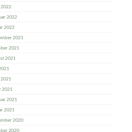
l 2022
uar 2022
ar 2022
ember 2021
ber 2021
st 2021
 2021
l 2021
 2021
uar 2021
ar 2021
ember 2020
ber 2020