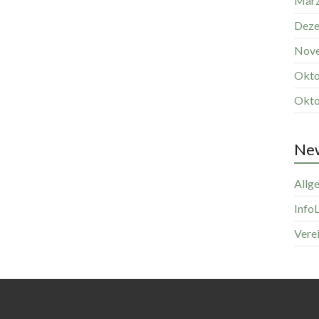
März
Deze
Nov
Okto
Okto
New
Allg
InfoL
Vere