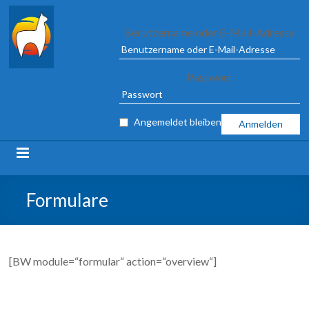
Alpaca
Benutzername oder E-Mail-Adresse
Association
Passwort
e.V.
FROM
Angemeldet bleiben
04
TO
09
MARCH
2025
Formulare
IN
ILSHOFEN
[BW module=“formular“ action=“overview“]