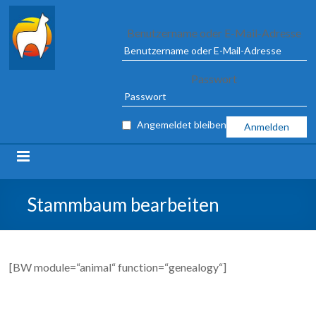
Alpaca
Benutzername oder E-Mail-Adresse
Association
Passwort
e.V.
FROM
Angemeldet bleiben
04
TO
09
MARCH
2025
Stammbaum bearbeiten
IN
ILSHOFEN
[BW module=“animal“ function=“genealogy“]