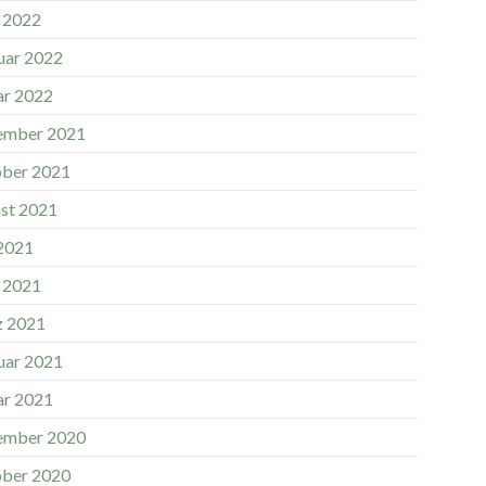
l 2022
uar 2022
ar 2022
ember 2021
ber 2021
st 2021
 2021
l 2021
 2021
uar 2021
ar 2021
ember 2020
ber 2020