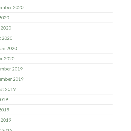
ember 2020
 2020
l 2020
 2020
uar 2020
ar 2020
mber 2019
ember 2019
st 2019
2019
 2019
l 2019
 2019