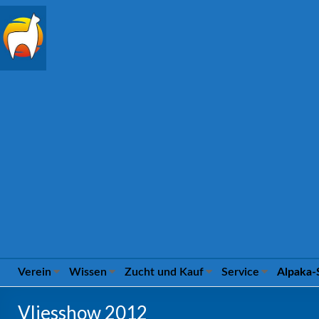
Alpaca
Association
e.V.
FROM
04
TO
09
MARCH
2025
IN
ILSHOFEN
Verein
Wissen
Zucht und Kauf
Service
Alpaka
Vliesshow 2012