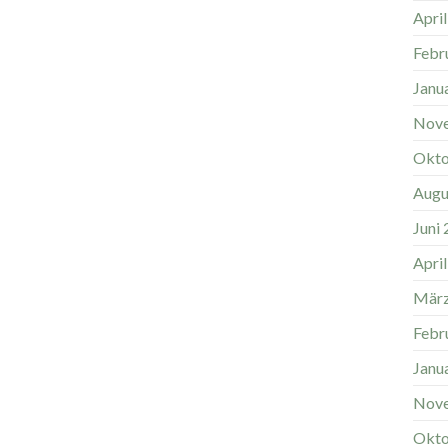
Apri
Febr
Janu
Nov
Okto
Augu
Juni
Apri
März
Febr
Janu
Nov
Okto