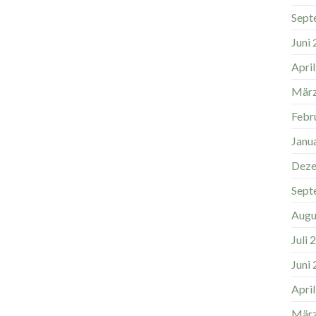
Sept
Juni
Apri
März
Febr
Janu
Deze
Sept
Augu
Juli 
Juni
Apri
März