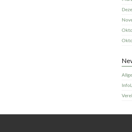
Deze
Nov
Okto
Okto
New
Allg
InfoL
Vere