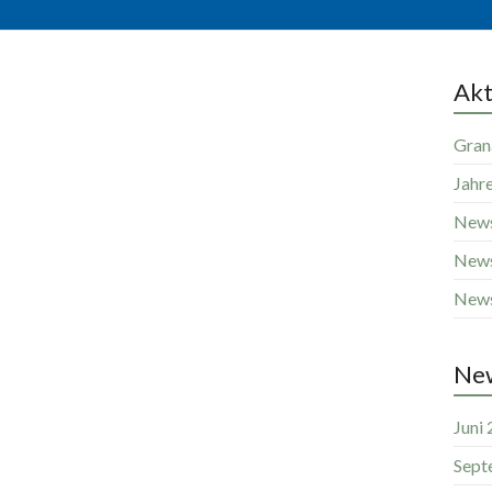
Akt
Gran
Jahr
News
News
News
New
Juni
Sept