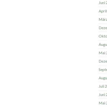
Juni
Apri
März
Deze
Okto
Augu
Mai 
Deze
Sept
Augu
Juli 
Juni
Mai 