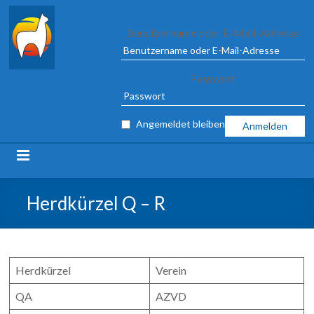
Alpaca
Benutzername oder E-Mail-Adresse
Association
Passwort
e.V.
FROM
Angemeldet bleiben
04
TO
09
MARCH
2025
Herdkürzel Q – R
IN
ILSHOFEN
Herdkürzel
Verein
QA
AZVD