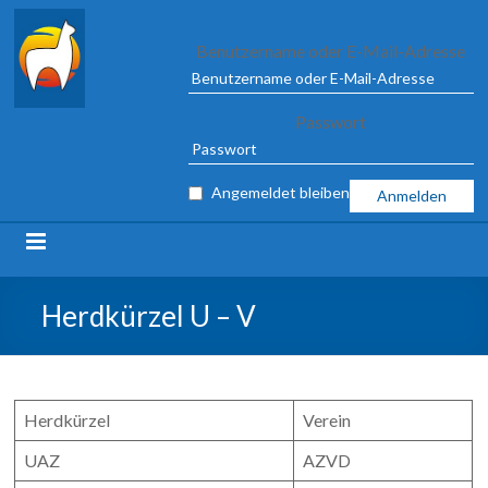
Alpaca
Benutzername oder E-Mail-Adresse
Association
Passwort
e.V.
FROM
Angemeldet bleiben
04
TO
09
MARCH
2025
Herdkürzel U – V
IN
ILSHOFEN
Herdkürzel
Verein
UAZ
AZVD