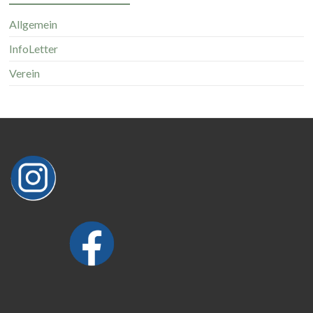
Allgemein
InfoLetter
Verein