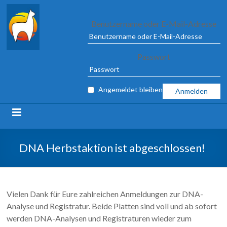
Alpaca
Benutzername oder E-Mail-Adresse
Association
Passwort
e.V.
FROM
Angemeldet bleiben
04
TO
09
MARCH
2025
DNA Herbstaktion ist abgeschlossen!
IN
ILSHOFEN
Vielen Dank für Eure zahlreichen Anmeldungen zur DNA-
Analyse und Registratur. Beide Platten sind voll und ab sofort
werden DNA-Analysen und Registraturen wieder zum