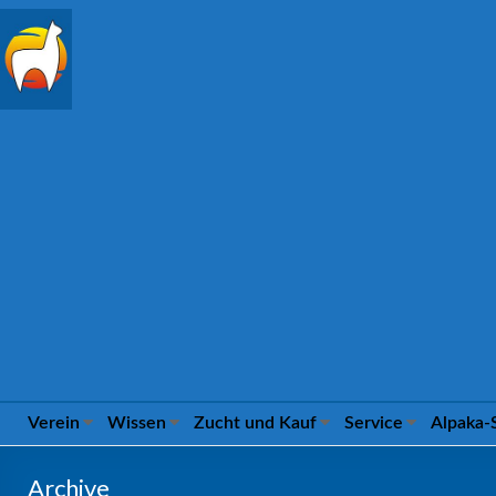
Alpaca
Association
e.V.
FROM
04
TO
09
MARCH
2025
IN
ILSHOFEN
Verein
Wissen
Zucht und Kauf
Service
Alpaka-
Archive