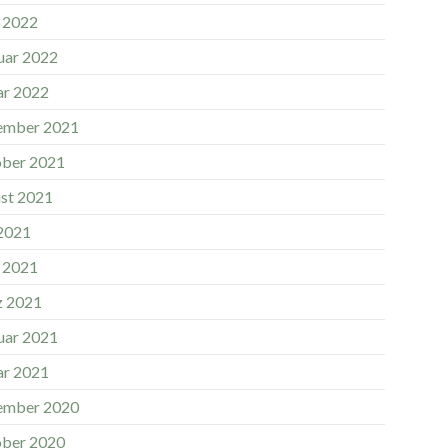
l 2022
uar 2022
ar 2022
ember 2021
ber 2021
st 2021
 2021
l 2021
 2021
uar 2021
ar 2021
ember 2020
ber 2020