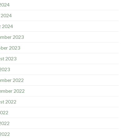
 2024
l 2024
 2024
mber 2023
ber 2023
st 2023
2023
mber 2022
ember 2022
st 2022
2022
 2022
2022