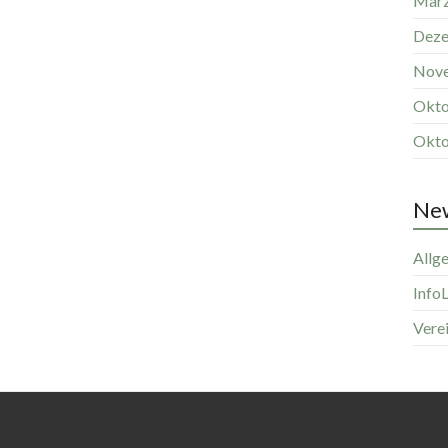
März
Deze
Nov
Okto
Okto
New
Allg
InfoL
Vere