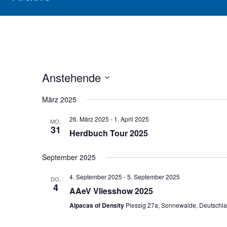
Anstehende
D
März 2025
a
t
26. März 2025
-
1. April 2025
u
MO.
31
m
Herdbuch Tour 2025
w
ä
September 2025
h
l
4. September 2025
-
5. September 2025
DO.
e
4
AAeV Vliesshow 2025
n
.
Alpacas of Density
Piessig 27a, Sonnewalde, Deutschl